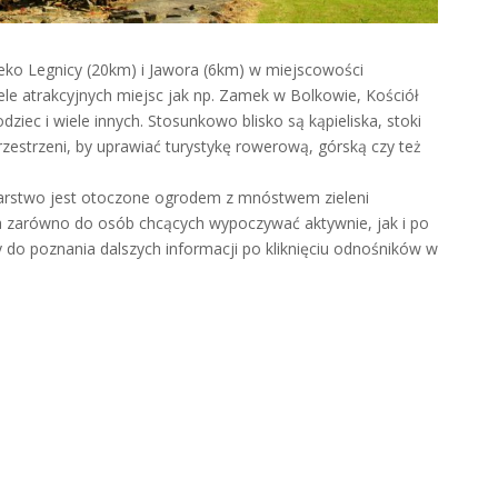
ko Legnicy (20km) i Jawora (6km) w miejscowości
ele atrakcyjnych miejsc jak np. Zamek w Bolkowie, Kościół
ec i wiele innych. Stosunkowo blisko są kąpieliska, stoki
zestrzeni, by uprawiać turystykę rowerową, górską czy też
rstwo jest otoczone ogrodem z mnóstwem zieleni
na zarówno do osób chcących wypoczywać aktywnie, jak i po
 do poznania dalszych informacji po kliknięciu odnośników w