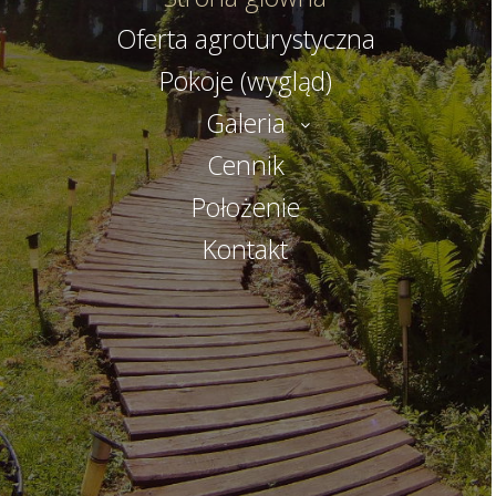
Oferta agroturystyczna
Pokoje (wygląd)
Galeria
Cennik
Położenie
Kontakt