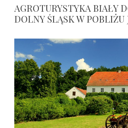
AGROTURYSTYKA BIAŁY 
DOLNY ŚLĄSK W POBLIŻU
30
admin
sierpnia
2015