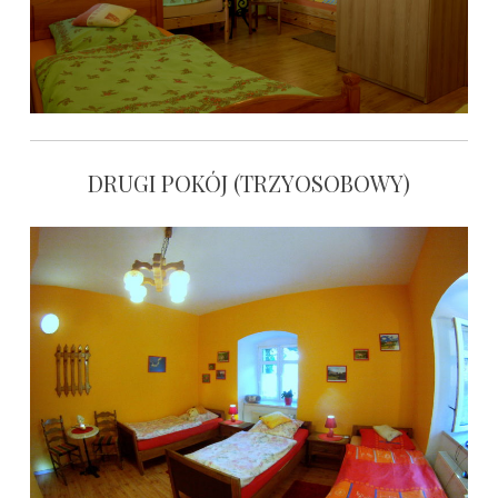
DRUGI POKÓJ (TRZYOSOBOWY)