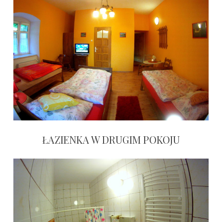
ŁAZIENKA W DRUGIM POKOJU