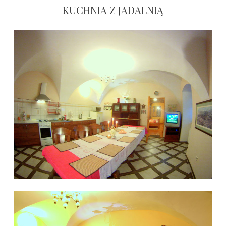
KUCHNIA Z JADALNIĄ