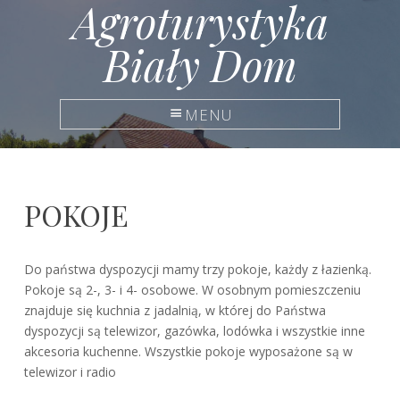
Agroturystyka
Biały Dom
MENU
POKOJE
30
admin
Do państwa dyspozycji mamy trzy pokoje, każdy z łazienką.
sierpnia
Pokoje są 2-, 3- i 4- osobowe. W osobnym pomieszczeniu
2015
znajduje się kuchnia z jadalnią, w której do Państwa
dyspozycji są telewizor, gazówka, lodówka i wszystkie inne
akcesoria kuchenne. Wszystkie pokoje wyposażone są w
telewizor i radio