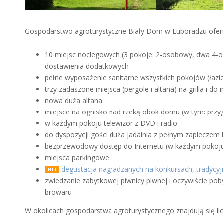
Gospodarstwo agroturystyczne Biały Dom w Luboradzu oferu
10 miejsc noclegowych (3 pokoje: 2-osobowy, dwa 4-
dostawienia dodatkowych
pełne wyposażenie sanitarne wszystkich pokojów (łazie
trzy zadaszone miejsca (pergole i altana) na grilla i d
nowa duża altana
miejsce na ognisko nad rzeką obok domu (w tym: przy
w każdym pokoju telewizor z DVD i radio
do dyspozycji gości duża jadalnia z pełnym zapleczem
bezprzewodowy dostęp do Internetu (w każdym pokoju i
miejsca parkingowe
degustacja nagradzanych na konkursach, tradycy
zwiedzanie zabytkowej piwnicy piwnej i oczywiście 
browaru
W okolicach gospodarstwa agroturystycznego znajdują się lic